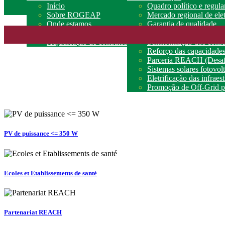
Início
Quadro político e regul
Sobre ROGEAP
Mercado regional de elet
Onde estamos
Garantia de qualidade
Parceiros
Acesso ao financiament
Adjudicação de contratos
Sensibilização dos cons
Reforço das capacidade
Parceria REACH (Desafi
Sistemas solares fotovo
Eletrificação das infraes
Promoção de Off-Grid pa
PV de puissance <= 350 W
Ecoles et Etablissements de santé
Partenariat REACH