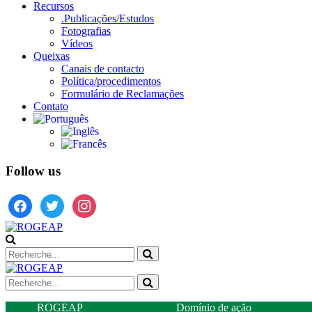
Recursos
.Publicações/Estudos
Fotografias
Vídeos
Queixas
Canais de contacto
Política/procedimentos
Formulário de Reclamações
Contato
Follow us
facebook
twitter
instagram
ROGEAP
Domínio de ação