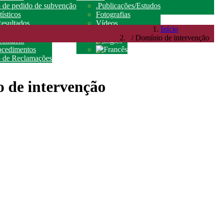
 de pedido de subvenção
.Publicações/Estudos
ísticos
Fotografias
esultados
Vídeos
Início
Contato
/ Domínio de intervenção
contacto
rocedimentos
o de Reclamações
 de intervenção