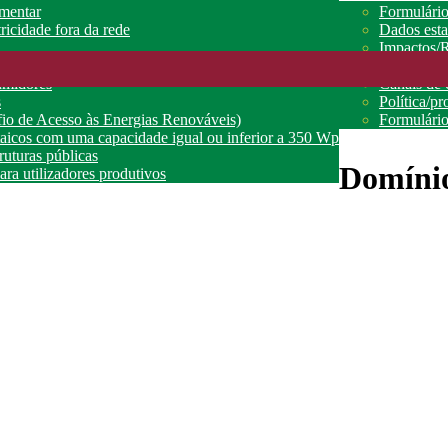
amentar
Formulário
ricidade fora da rede
Dados estat
Impactos/R
o
Queixas
umidores
Canais de 
s
Política/p
o de Acesso às Energias Renováveis)
Formulári
ltaicos com uma capacidade igual ou inferior a 350 Wp
truturas públicas
Domínio
ra utilizadores produtivos