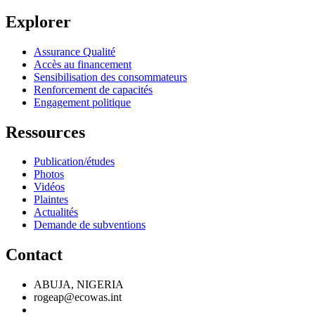
Explorer
Assurance Qualité
Accès au financement
Sensibilisation des consommateurs
Renforcement de capacités
Engagement politique
Ressources
Publication/études
Photos
Vidéos
Plaintes
Actualités
Demande de subventions
Contact
ABUJA, NIGERIA
rogeap@ecowas.int