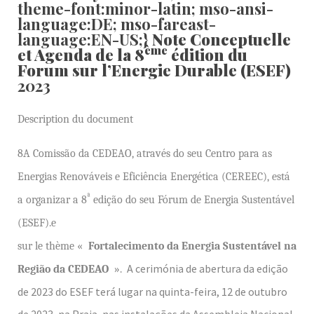
theme-font:minor-latin; mso-ansi-
language:DE; mso-fareast-
language:EN-US;}
Note Conceptuelle
ème
et Agenda de la 8
édition du
Forum sur l’Energie Durable (ESEF)
2023
Description du document
8A Comissão da CEDEAO, através do seu Centro para as
Energias Renováveis e Eficiência Energética (CEREEC), está
ª
a organizar a 8
edição do seu Fórum de Energia Sustentável
(ESEF).e
sur le thème «
Fortalecimento da Energia Sustentável na
A cerimónia de abertura da edição
Região da CEDEAO
».
de 2023 do ESEF terá lugar na quinta-feira, 12 de outubro
de 2023, na Praia, nas instalações da Assembleia Nacional