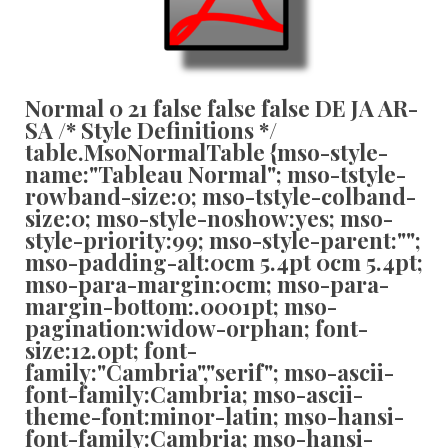
Normal 0 21 false false false DE JA AR-
SA
/* Style Definitions */
table.MsoNormalTable {mso-style-
name:"Tableau Normal"; mso-tstyle-
rowband-size:0; mso-tstyle-colband-
size:0; mso-style-noshow:yes; mso-
style-priority:99; mso-style-parent:"";
mso-padding-alt:0cm 5.4pt 0cm 5.4pt;
mso-para-margin:0cm; mso-para-
margin-bottom:.0001pt; mso-
pagination:widow-orphan; font-
size:12.0pt; font-
family:"Cambria","serif"; mso-ascii-
font-family:Cambria; mso-ascii-
theme-font:minor-latin; mso-hansi-
font-family:Cambria; mso-hansi-