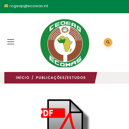
rogeap@ecowas.int
INÍCIO
/ .PUBLICAÇÕES/ESTUDOS