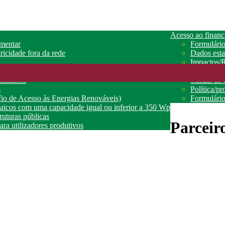
Acesso ao finan
amentar
Formulário
ricidade fora da rede
Dados estat
Impactos/R
o
Queixas
umidores
Canais de 
s
Política/p
o de Acesso às Energias Renováveis)
Formulári
ltaicos com uma capacidade igual ou inferior a 350 Wp
truturas públicas
Parceir
ra utilizadores produtivos