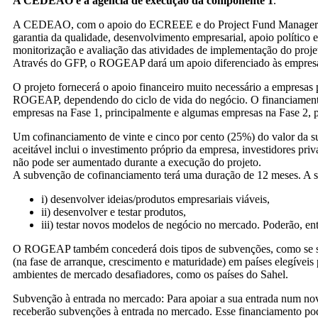
A CEDEAO é a agência de execução da componente 1
.
A CEDEAO, com o apoio do ECREEE e do Project Fund Manager (PFM)
garantia da qualidade, desenvolvimento empresarial, apoio polític
monitorização e avaliação das atividades de implementação do proje
Através do GFP, o ROGEAP dará um apoio diferenciado às empresas a
O projeto fornecerá o apoio financeiro muito necessário a empresas p
ROGEAP, dependendo do ciclo de vida do negócio. O financiamento
empresas na Fase 1, principalmente e algumas empresas na Fase 2, 
Um cofinanciamento de vinte e cinco por cento (25%) do valor da su
aceitável inclui o investimento próprio da empresa, investidores p
não pode ser aumentado durante a execução do projeto.
A subvenção de cofinanciamento terá uma duração de 12 meses. A su
i) desenvolver ideias/produtos empresariais viáveis,
ii) desenvolver e testar produtos,
iii) testar novos modelos de negócio no mercado. Poderão, en
O ROGEAP também concederá dois tipos de subvenções, como se se
(na fase de arranque, crescimento e maturidade) em países elegíve
ambientes de mercado desafiadores, como os países do Sahel.
Subvenção à entrada no mercado: Para apoiar a sua entrada num nov
receberão subvenções à entrada no mercado. Esse financiamento po