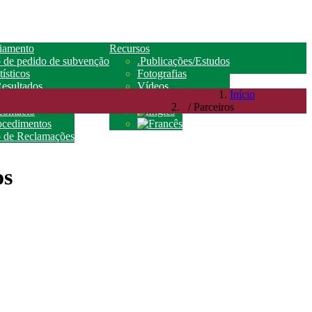
ciamento
Recursos
 de pedido de subvenção
.Publicações/Estudos
ísticos
Fotografias
esultados
Vídeos
Início
Contato
/ Parceiros
contacto
rocedimentos
o de Reclamações
os