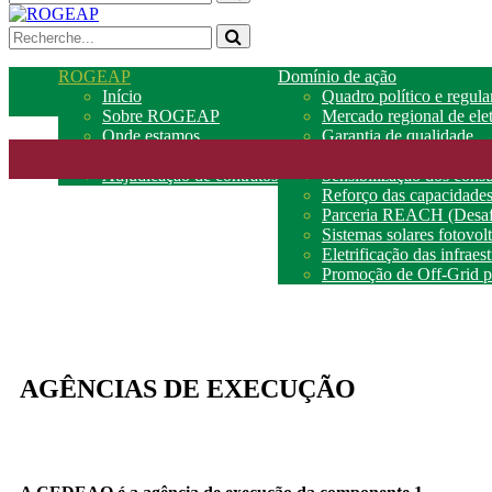
ROGEAP
Domínio de ação
Início
Quadro político e regul
Sobre ROGEAP
Mercado regional de elet
Onde estamos
Garantia de qualidade
Parceiros
Acesso ao financiament
Adjudicação de contratos
Sensibilização dos cons
Reforço das capacidade
Parceria REACH (Desafi
Sistemas solares fotovo
Eletrificação das infraes
Promoção de Off-Grid pa
AGÊNCIAS DE EXECUÇÃO