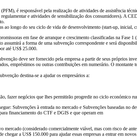
, é responsável pela realização de atividades de assistência técnic
o e regulamentar e atividades de sensibilização dos consumidores). A
to.
o longo do seu ciclo de vida de desenvolvimento (start-up, inicial, c
romissoras em fase de arranque e crescimento classificadas na Fase 1 (a
 assumirá a forma de uma subvenção correspondente e será disponibi
por até US$ 25.000.
bvenção deve ser fornecido pela empresa a partir de seus próprios inv
rivados, empréstimos ou outras contribuições em numerário. O montante 
bvenção destina-se a ajudar os empresários a:
tão, fazer negócios que lhes permitirão progredir no ciclo económico r
gue: Subvenções à entrada no mercado e Subvenções baseadas no des
is para financiamento do CTF e DGIS e que operam em
o mercado (considerado comercialmente viável, mas com risco de antec
de chegar a US$ 150.000 para ajudar essas empresas a entrar em novos