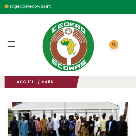
rogeap@ecowas.int
ACCUEIL
/ MARS
2025
/