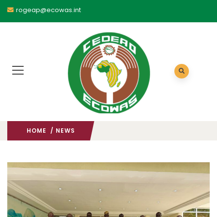
rogeap@ecowas.int
HOME
/ NEWS