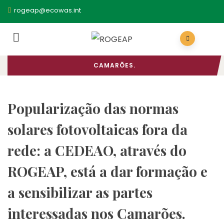
INÍCIO
/
COMUNICADO DE IMPRENSA
rogeap@ecowas.int
/ POPULARIZAÇÃO DAS NORMAS SOLARES
FOTOVOLTAICAS FORA DA REDE: A CEDEAO,
ATRAVÉS DO ROGEAP, ESTÁ A DAR FORMAÇÃO E
A SENSIBILIZAR AS PARTES INTERESSADAS NOS
CAMARÕES.
Popularização das normas
solares fotovoltaicas fora da
rede: a CEDEAO, através do
ROGEAP, está a dar formação e
a sensibilizar as partes
interessadas nos Camarões.